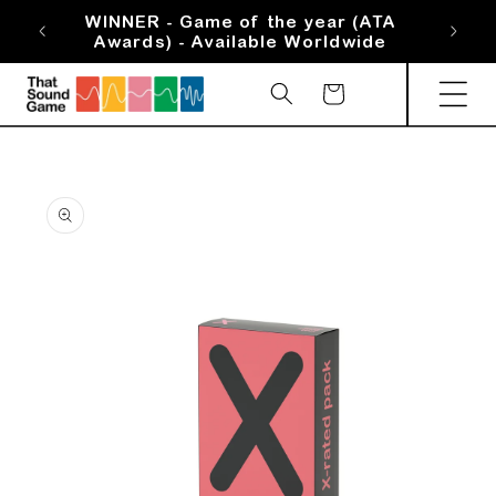
Skip to
WINNER - Game of the year (ATA
WIN
content
Awards) - Available Worldwide
Aw
Cart
Skip to
product
information