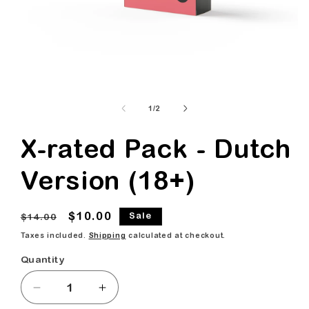
Open
media
of
1
1
/
2
in
modal
X-rated Pack - Dutch
Version (18+)
Regular
Sale
$10.00
Sale
$14.00
price
price
Taxes included.
Shipping
calculated at checkout.
Quantity
Decrease
Increase