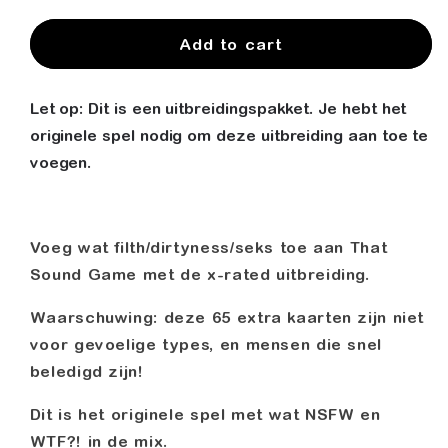
quantity
quantity
for
for
X-
X-
Add to cart
rated
rated
Pack
Pack
Let op: Dit is een uitbreidingspakket. Je hebt het
-
-
Dutch
Dutch
originele spel nodig om deze uitbreiding aan toe te
Version
Version
voegen.
(18+)
(18+)
Voeg wat filth/dirtyness/seks toe aan
That
Sound Game
met de x-rated uitbreiding.
Waarschuwing:
deze 65 extra kaarten
zijn niet
voor gevoelige types, en mensen die snel
beledigd zijn!
Dit is het originele spel met wat NSFW en
WTF?! in de mix.