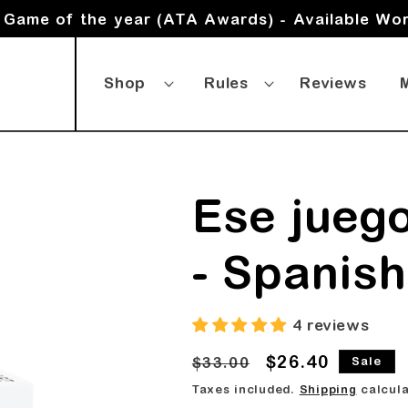
Game of the year (ATA Awards) - Available Wo
Shop
Rules
Reviews
Ese juego
- Spanish
4 reviews
Regular
Sale
$26.40
$33.00
Sale
price
price
Taxes included.
Shipping
calcula