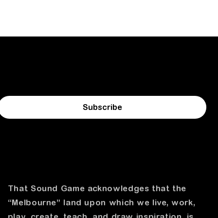
Subscribe
That Sound Game acknowledges that the
“Melbourne” land upon which we live, work,
play, create, teach, and draw inspiration, is