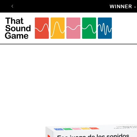
Skip to
WINNER - 
content
Skip to
product
information