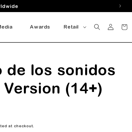
rldwide
Log
Media
Awards
Retail
Cart
in
 de los sonidos
 Version (14+)
ted at checkout.