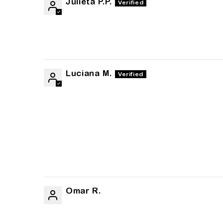
Julieta P.P.
Luciana M.
Omar R.