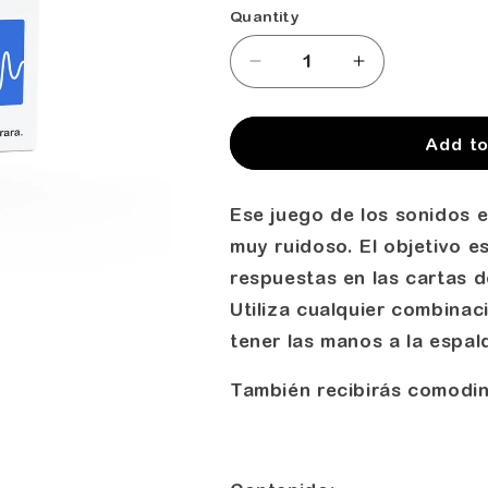
Quantity
Decrease
Increase
quantity
quantity
for
for
Ese
Ese
Add to
juego
juego
de
de
Ese juego de los sonidos es
los
los
sonidos
sonidos
muy ruidoso. El objetivo e
-
-
respuestas en las cartas 
Spanish
Spanish
Utiliza cualquier combina
Version
Version
(14+)
(14+)
tener las manos a la espal
También recibirás comodin